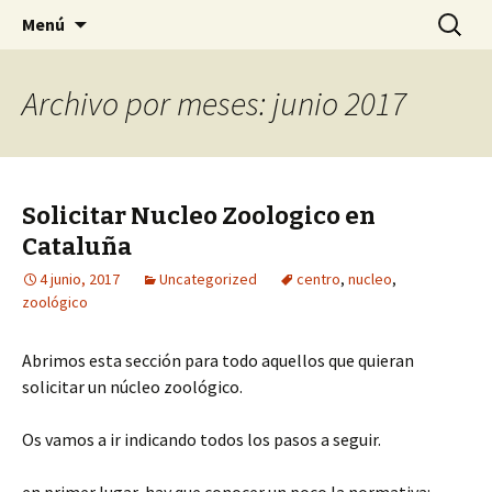
Tu Sociedad
Saltar
Buscar:
My CMS
Menú
al
contenido
Archivo por meses: junio 2017
Solicitar Nucleo Zoologico en
Cataluña
4 junio, 2017
Uncategorized
centro
,
nucleo
,
zoológico
Abrimos esta sección para todo aquellos que quieran
solicitar un núcleo zoológico.
Os vamos a ir indicando todos los pasos a seguir.