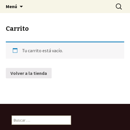
Tu Sociedad
Saltar
Buscar:
My CMS
Menú
al
contenido
Carrito
Tu carrito está vacío.
Volver a la tienda
Buscar: