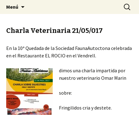
Tu Sociedad
Saltar
Buscar:
My CMS
Menú
al
contenido
Charla Veterinaria 21/05/017
En la 10ª Quedada de la Sociedad FaunaAutoctona celebrada
en el Restaurante EL ROCIO en el Vendrell.
dimos una charla impartida por
nuestro veterinario Omar Marin
sobre:
Fringilidos cria y destete.