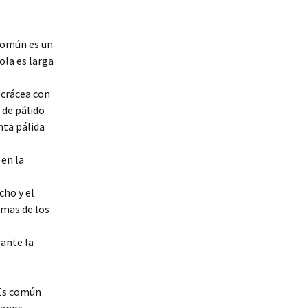
Solicitar envio Muestras
verderon
Mi cuenta
Cria cautividad por
jilguero pio
cannabina
 común es un
Tabla Proteinas
pinzon
Carrito
EL PINZON COMUN
ola es larga
Criando Jilguero (Angel
MUTADO
Garoz)
chamarin
Finalizar compra
ocrácea con
 de pálido
cardenalitos
nta pálida
en la
cho y el
umas de los
rante la
 Es común