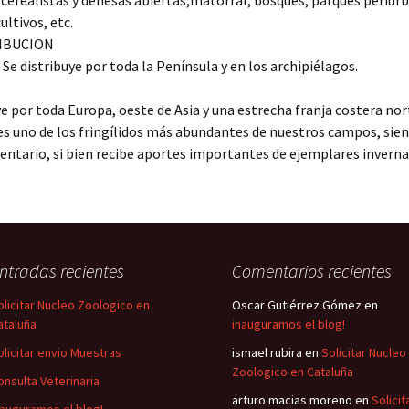
 cerealistas y dehesas abiertas,matorral, bosques, parques periur
ultivos, etc.
BUCION
Se distribuye por toda la Península y en los archipiélagos.
ye por toda Europa, oeste de Asia y una estrecha franja costera nor
 es uno de los fringílidos más abundantes de nuestros campos, sie
entario, si bien recibe aportes importantes de ejemplares inverna
ntradas recientes
Comentarios recientes
olicitar Nucleo Zoologico en
Oscar Gutiérrez Gómez
en
ataluña
inauguramos el blog!
olicitar envio Muestras
ismael rubira
en
Solicitar Nucleo
Zoologico en Cataluña
onsulta Veterinaria
arturo macias moreno
en
Solicit