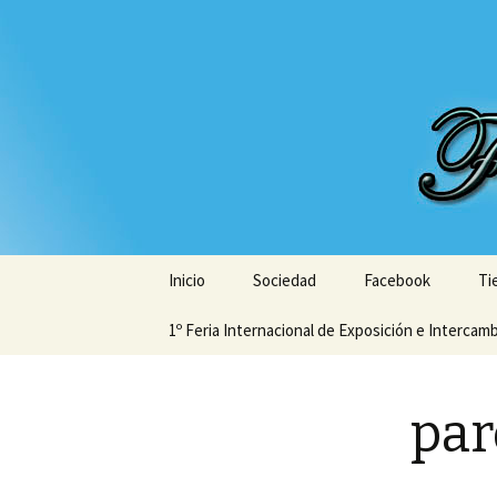
Tu Sociedad
My CMS
Saltar
Inicio
Sociedad
Facebook
Ti
al
contenido
1º Feria Internacional de Exposición e Intercam
Junta Directiva
Socios
par
Proyecto
Estatutos