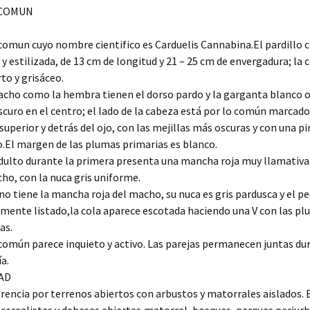
 COMUN
 comun cuyo nombre cientifico es Carduelis Cannabina.El pardillo
 y estilizada, de 13 cm de longitud y 21 – 25 cm de envergadura; la c
rto y grisáceo.
rla Veterinaria
03/2017
acho como la hembra tienen el dorso pardo y la garganta blanco 
uro en el centro; el lado de la cabeza está por lo común marcado
rla Veterinaria
 superior y detrás del ojo, con las mejillas más oscuras y con una pi
05/017
o.El margen de las plumas primarias es blanco.
dulto durante la primera presenta una mancha roja muy llamativa 
os de la 9ª quedada
/2017
cho, con la nuca gris uniforme.
o tiene la mancha roja del macho, su nuca es gris pardusca y el pe
amente listado,la cola aparece escotada haciendo una V con las pl
as.
 común parece inquieto y activo. Las parejas permanecen juntas du
a.
AD
rencia por terrenos abiertos con arbustos y matorrales aislados.