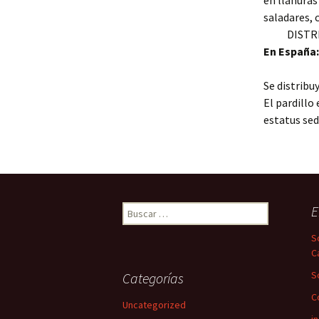
en llanuras
saladares, c
DISTRI
En España:
Se distribu
El pardillo
estatus sed
Buscar:
E
S
C
S
Categorías
C
Uncategorized