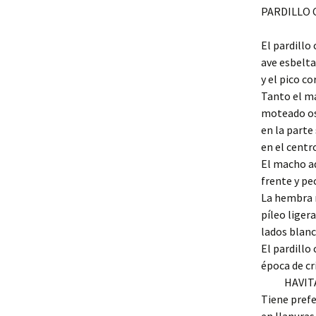
PARDILLO
Criadores de la Sociedad
El pardillo
Temporada 2017
ave esbelta
y el pico co
Quedadas
Cha
04/
Tanto el m
moteado osc
Contacto
Cha
en la parte
21/
en el centr
El macho a
Fot
4/3
frente y pe
La hembra n
píleo liger
lados blanc
El pardillo
época de crí
HAVIT
Tiene prefe