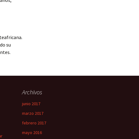
banos,
teafricana.
ndo su
ntes.
Archivos
junio 2017
marzo 2017
febrero 2017
mayo 2016
ar