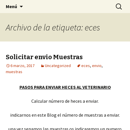
Tu Sociedad
Saltar
Buscar:
My CMS
Menú
al
contenido
Archivo de la etiqueta: eces
Solicitar envio Muestras
6 marzo, 2017
Uncategorized
eces
,
envio
,
muestras
PASOS PARA ENVIAR HECES AL VETERINARIO
Calcular número de heces a enviar.
indicarnos en este Blog el número de muestras a enviar.
una vez sepamos las muestras os indicaremos un numero